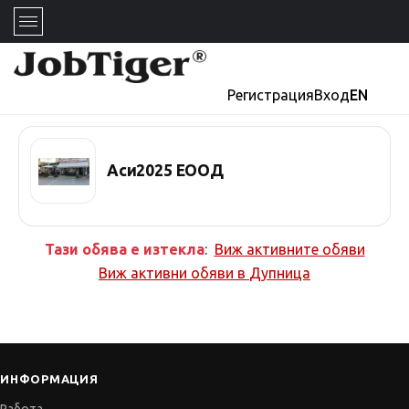
Регистрация
Вход
EN
Аси2025 ЕООД
Тази обява е изтекла
:
Виж активните обяви
Виж активни обяви в
Дупница
ИНФОРМАЦИЯ