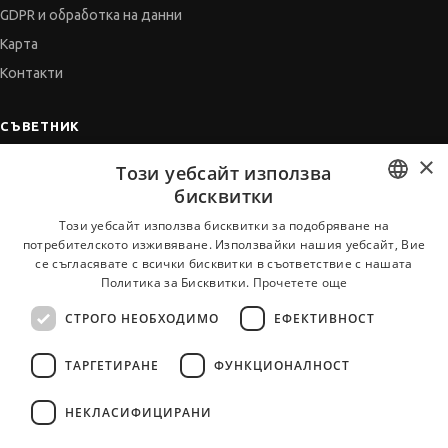
GDPR и обработка на данни
Карта
Контакти
СЪВЕТНИК
×
Автобиографията
Този уебсайт използва
Мотивационното писмо
бисквитки
Интервю за работа
BULGARIAN
Този уебсайт използва бисквитки за подобряване на
потребителското изживяване. Използвайки нашия уебсайт, Вие
Когато получим оферта
ENGLISH
се съгласявате с всички бисквитки в съответствие с нашата
Препоръки
Политика за Бисквитки.
Прочетете още
Vihra AI
СТРОГО НЕОБХОДИМО
ЕФЕКТИВНОСТ
За новодошли
ТАРГЕТИРАНЕ
ФУНКЦИОНАЛНОСТ
НЕКЛАСИФИЦИРАНИ
Всички услуги на JobTiger