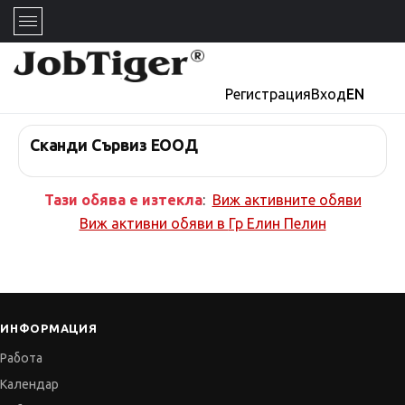
Регистрация
Вход
EN
Сканди Сървиз ЕООД
Тази обява е изтекла
:
Виж активните обяви
Виж активни обяви в
Гр Елин Пелин
ИНФОРМАЦИЯ
Работа
Календар