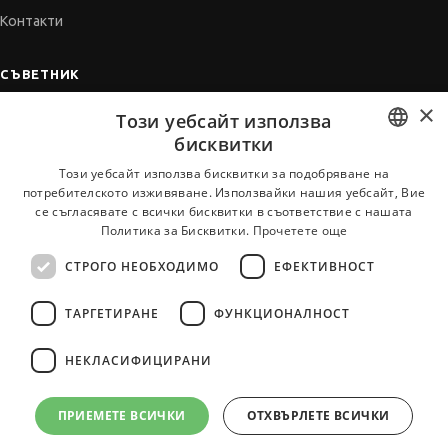
Контакти
СЪВЕТНИК
×
Автобиографията
Този уебсайт използва
Мотивационното писмо
бисквитки
Интервю за работа
BULGARIAN
Този уебсайт използва бисквитки за подобряване на
потребителското изживяване. Използвайки нашия уебсайт, Вие
Когато получим оферта
ENGLISH
се съгласявате с всички бисквитки в съответствие с нашата
Препоръки
Политика за Бисквитки.
Прочетете още
Vihra AI
СТРОГО НЕОБХОДИМО
ЕФЕКТИВНОСТ
За новодошли
ТАРГЕТИРАНЕ
ФУНКЦИОНАЛНОСТ
НЕКЛАСИФИЦИРАНИ
Всички услуги на JobTiger
ПРИЕМЕТЕ ВСИЧКИ
ОТХВЪРЛЕТЕ ВСИЧКИ