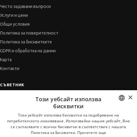
Често задавани въпроси
Услуги и цени
Общи условия
Политика за поверителност
Политика за бисквитките
GDPR и обработка на данни
Карта
Контакти
СЪВЕТНИК
×
Автобиографията
Този уебсайт използва
Мотивационното писмо
бисквитки
Интервю за работа
BULGARIAN
Този уебсайт използва бисквитки за подобряване на
потребителското изживяване. Използвайки нашия уебсайт, Вие
Когато получим оферта
ENGLISH
се съгласявате с всички бисквитки в съответствие с нашата
Препоръки
Политика за Бисквитки.
Прочетете още