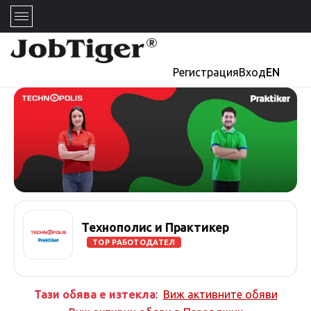
Регистрация
Вход
EN
Технополис и Практикер
TOP РАБОТОДАТЕЛ
Тази обява е изтекла
:
Виж активните обяви