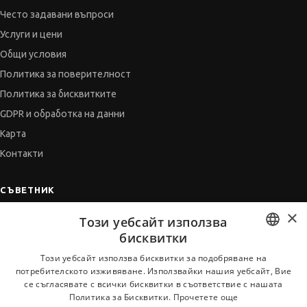
Често задавани въпроси
Услуги и цени
Общи условия
Политика за поверителност
Политика за бисквитките
GDPR и обработка на данни
Карта
Контакти
СЪВЕТНИК
×
Автобиографията
Този уебсайт използва
Мотивационното писмо
бисквитки
Интервю за работа
BULGARIAN
Този уебсайт използва бисквитки за подобряване на
потребителското изживяване. Използвайки нашия уебсайт, Вие
Когато получим оферта
ENGLISH
се съгласявате с всички бисквитки в съответствие с нашата
Препоръки
Политика за Бисквитки.
Прочетете още