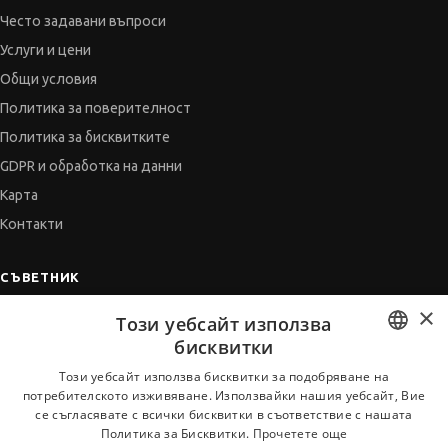
Често задавани въпроси
Услуги и цени
Общи условия
Политика за поверителност
Политика за бисквитките
GDPR и обработка на данни
Карта
Контакти
СЪВЕТНИК
×
Автобиографията
Този уебсайт използва
Мотивационното писмо
бисквитки
Интервю за работа
BULGARIAN
Този уебсайт използва бисквитки за подобряване на
потребителското изживяване. Използвайки нашия уебсайт, Вие
Когато получим оферта
ENGLISH
се съгласявате с всички бисквитки в съответствие с нашата
Препоръки
Политика за Бисквитки.
Прочетете още