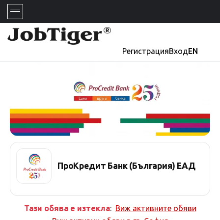
Регистрация
Вход
EN
ПроКредит Банк (България) ЕАД
Тази обява е изтекла
:
Виж активните обяви