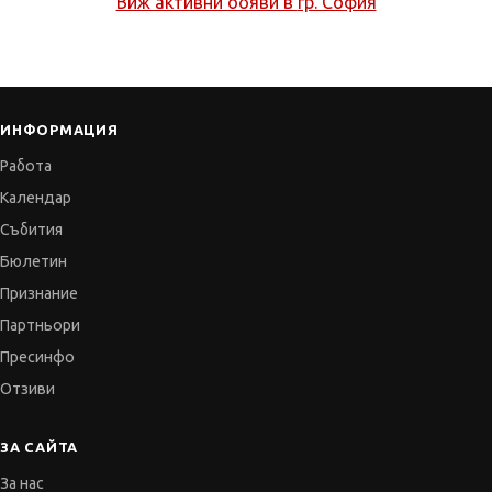
Виж активни обяви в
гр. София
ИНФОРМАЦИЯ
Работа
Календар
Събития
Бюлетин
Признание
Партньори
Пресинфо
Отзиви
ЗА САЙТА
За нас