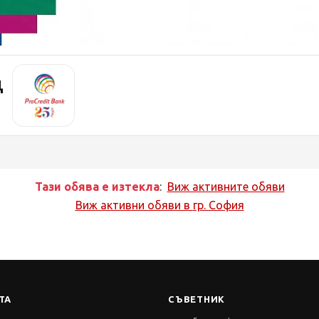
Д
Тази обява е изтекла
:
Виж активните обяви
Виж активни обяви в
гр. София
ТА
СЪВЕТНИК