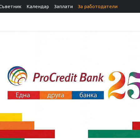
Съветник
Календар
Заплати
За работодатели