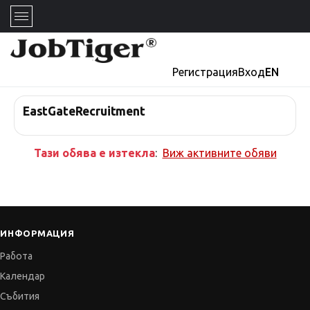
Регистрация
Вход
EN
EastGateRecruitment
Тази обява е изтекла
:
Виж активните обяви
ИНФОРМАЦИЯ
Работа
Календар
Събития