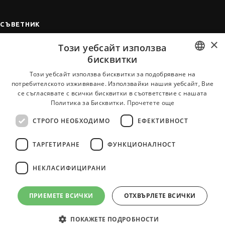
СЪВЕТНИК
×
Автобиографията
Този уебсайт използва
Мотивационното писмо
бисквитки
Интервю за работа
BULGARIAN
Този уебсайт използва бисквитки за подобряване на
потребителското изживяване. Използвайки нашия уебсайт, Вие
Когато получим оферта
ENGLISH
се съгласявате с всички бисквитки в съответствие с нашата
Препоръки
Политика за Бисквитки.
Прочетете още
Vihra AI
СТРОГО НЕОБХОДИМО
ЕФЕКТИВНОСТ
За новодошли
ТАРГЕТИРАНЕ
ФУНКЦИОНАЛНОСТ
НЕКЛАСИФИЦИРАНИ
Всички услуги на JobTiger
ПРИЕМЕТЕ ВСИЧКИ
ОТХВЪРЛЕТЕ ВСИЧКИ
ПОКАЖЕТЕ ПОДРОБНОСТИ
© 2000-2026 JobTiger. Всички права запазени.