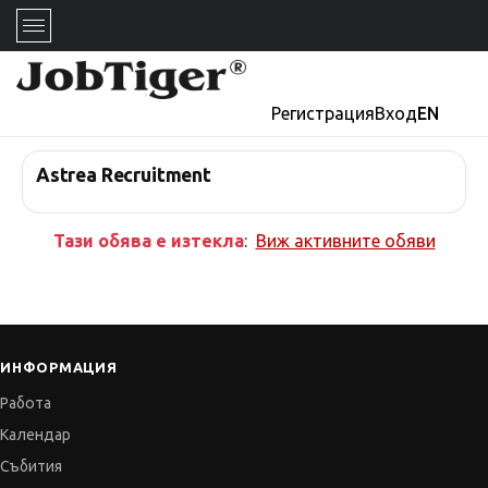
Регистрация
Вход
EN
Astrea Recruitment
Тази обява е изтекла
:
Виж активните обяви
ИНФОРМАЦИЯ
Работа
Календар
Събития