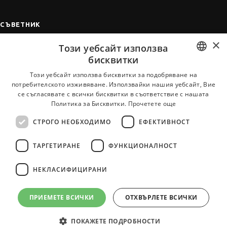
СЪВЕТНИК
×
Автобиографията
Този уебсайт използва
Мотивационното писмо
бисквитки
Интервю за работа
BULGARIAN
Този уебсайт използва бисквитки за подобряване на
потребителското изживяване. Използвайки нашия уебсайт, Вие
Когато получим оферта
ENGLISH
се съгласявате с всички бисквитки в съответствие с нашата
Препоръки
Политика за Бисквитки.
Прочетете още
Vihra AI
СТРОГО НЕОБХОДИМО
ЕФЕКТИВНОСТ
За новодошли
ТАРГЕТИРАНЕ
ФУНКЦИОНАЛНОСТ
НЕКЛАСИФИЦИРАНИ
Всички услуги на JobTiger
ПРИЕМЕТЕ ВСИЧКИ
ОТХВЪРЛЕТЕ ВСИЧКИ
ПОКАЖЕТЕ ПОДРОБНОСТИ
© 2000-2026 JobTiger. Всички права запазени.