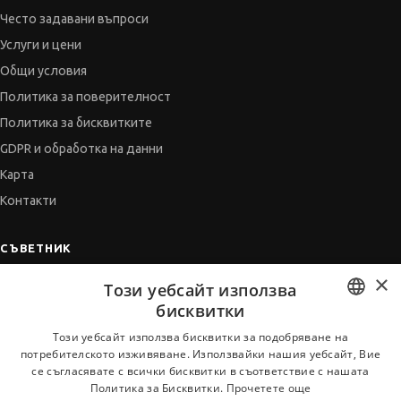
Често задавани въпроси
Услуги и цени
Общи условия
Политика за поверителност
Политика за бисквитките
GDPR и обработка на данни
Карта
Контакти
СЪВЕТНИК
×
Автобиографията
Този уебсайт използва
Мотивационното писмо
бисквитки
Интервю за работа
BULGARIAN
Този уебсайт използва бисквитки за подобряване на
потребителското изживяване. Използвайки нашия уебсайт, Вие
Когато получим оферта
ENGLISH
се съгласявате с всички бисквитки в съответствие с нашата
Препоръки
Политика за Бисквитки.
Прочетете още