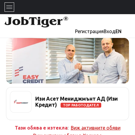
Регистрация
Вход
EN
Изи Асет Мениджмънт АД (Изи
Кредит)
TOP РАБОТОДАТЕЛ
Тази обява е изтекла
:
Виж активните обяви