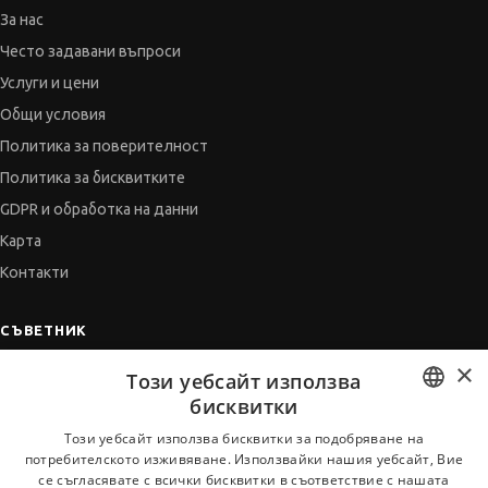
За нас
Често задавани въпроси
Услуги и цени
Общи условия
Политика за поверителност
Политика за бисквитките
GDPR и обработка на данни
Карта
Контакти
СЪВЕТНИК
×
Автобиографията
Този уебсайт използва
Мотивационното писмо
бисквитки
Интервю за работа
BULGARIAN
Този уебсайт използва бисквитки за подобряване на
потребителското изживяване. Използвайки нашия уебсайт, Вие
Когато получим оферта
ENGLISH
се съгласявате с всички бисквитки в съответствие с нашата