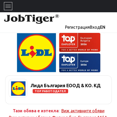
Регистрация
Вход
EN
Лидл България ЕООД & КО. КД
TOP РАБОТОДАТЕЛ
Тази обява е изтекла
:
Виж активните обяви