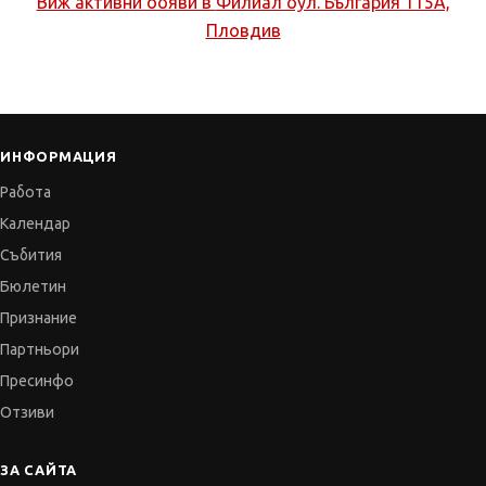
Виж активни обяви в
Филиал бул. България 115А,
Пловдив
ИНФОРМАЦИЯ
Работа
Календар
Събития
Бюлетин
Признание
Партньори
Пресинфо
Отзиви
ЗА САЙТА