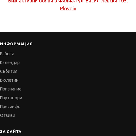
Виж активни обяви в
Филиал ул. Васил Левски 105,
Plovdiv
ИНФОРМАЦИЯ
Работа
Календар
Събития
Бюлетин
Признание
Партньори
Пресинфо
Отзиви
ЗА САЙТА