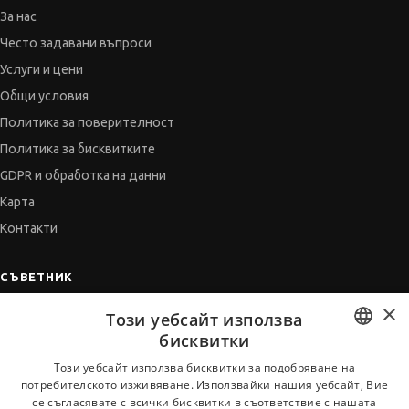
За нас
Често задавани въпроси
Услуги и цени
Общи условия
Политика за поверителност
Политика за бисквитките
GDPR и обработка на данни
Карта
Контакти
СЪВЕТНИК
×
Автобиографията
Този уебсайт използва
Мотивационното писмо
бисквитки
Интервю за работа
BULGARIAN
Този уебсайт използва бисквитки за подобряване на
потребителското изживяване. Използвайки нашия уебсайт, Вие
Когато получим оферта
ENGLISH
се съгласявате с всички бисквитки в съответствие с нашата