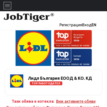
Регистрация
Вход
EN
Лидл България ЕООД & КО. КД
TOP РАБОТОДАТЕЛ
Тази обява е изтекла
:
Виж активните обяви