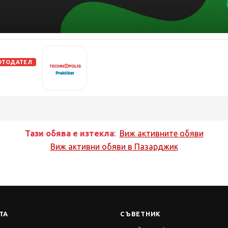
ОТОДАТЕЛ
Тази обява е изтекла
:
Виж активните обяви
Виж активни обяви в
Пазарджик
ТА
СЪВЕТНИК