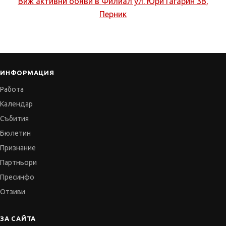
Виж активни обяви в
Филиал ул. Юри Гагарин 3В,
Перник
ИНФОРМАЦИЯ
Работа
Календар
Събития
Бюлетин
Признание
Партньори
Пресинфо
Отзиви
ЗА САЙТА