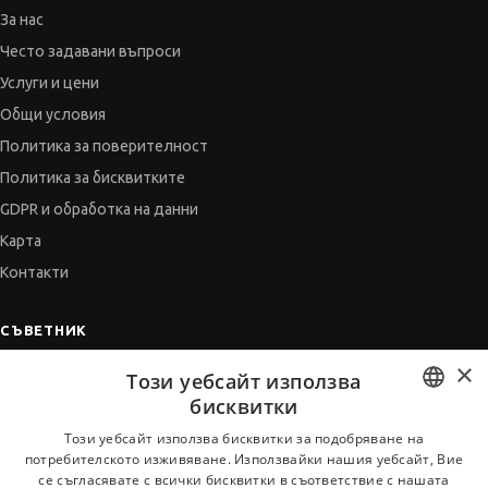
За нас
Често задавани въпроси
Услуги и цени
Общи условия
Политика за поверителност
Политика за бисквитките
GDPR и обработка на данни
Карта
Контакти
СЪВЕТНИК
×
Автобиографията
Този уебсайт използва
Мотивационното писмо
бисквитки
Интервю за работа
BULGARIAN
Този уебсайт използва бисквитки за подобряване на
потребителското изживяване. Използвайки нашия уебсайт, Вие
Когато получим оферта
ENGLISH
се съгласявате с всички бисквитки в съответствие с нашата