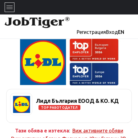
Регистрация
Вход
EN
Лидл България ЕООД & КО. КД
TOP РАБОТОДАТЕЛ
Тази обява е изтекла
:
Виж активните обяви