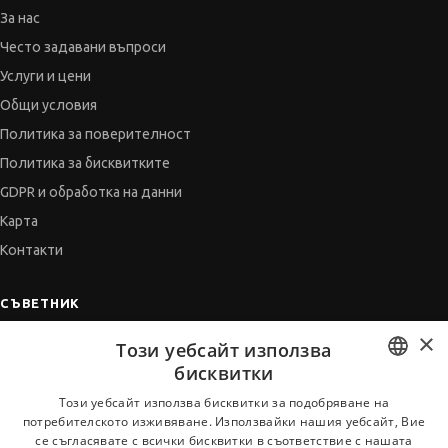
За нас
Често задавани въпроси
Услуги и цени
Общи условия
Политика за поверителност
Политика за бисквитките
GDPR и обработка на данни
Карта
Контакти
СЪВЕТНИК
×
Автобиографията
Този уебсайт използва
Мотивационното писмо
бисквитки
Интервю за работа
BULGARIAN
Този уебсайт използва бисквитки за подобряване на
потребителското изживяване. Използвайки нашия уебсайт, Вие
Когато получим оферта
ENGLISH
се съгласявате с всички бисквитки в съответствие с нашата