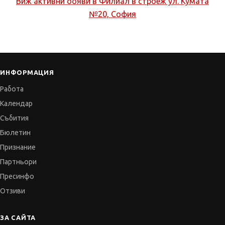
Виж активни обяви в
Филиал в строеж ул. Кумата
№20, София
ИНФОРМАЦИЯ
Работа
Календар
Събития
Бюлетин
Признание
Партньори
Пресинфо
Отзиви
ЗА САЙТА