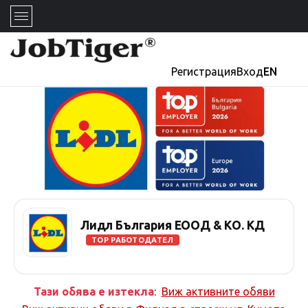
Регистрация
Вход
EN
Лидл България ЕООД & КО. КД
TOP РАБОТОДАТЕЛ
Тази обява е изтекла
:
Виж активните обяви