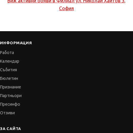
Виж активни обяви в
Филиал ул. Николай Хайтов 3,
София
ИНФОРМАЦИЯ
Работа
Календар
Събития
Бюлетин
Признание
Партньори
Пресинфо
Отзиви
ЗА САЙТА