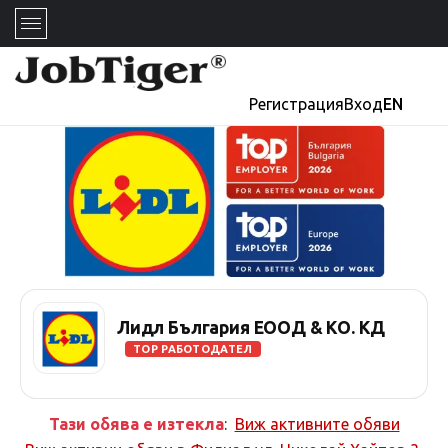
Регистрация
Вход
EN
Лидл България ЕООД & КО. КД
TOP РАБОТОДАТЕЛ
Тази обява е изтекла
:
Виж активните обяви