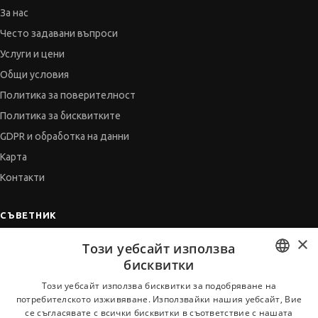
За нас
Често задавани въпроси
Услуги и цени
Общи условия
Политика за поверителност
Политика за бисквитките
GDPR и обработка на данни
Карта
Контакти
СЪВЕТНИК
×
Автобиографията
Този уебсайт използва
Мотивационното писмо
бисквитки
Интервю за работа
BULGARIAN
Този уебсайт използва бисквитки за подобряване на
потребителското изживяване. Използвайки нашия уебсайт, Вие
Когато получим оферта
ENGLISH
се съгласявате с всички бисквитки в съответствие с нашата