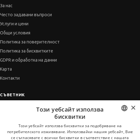
За нас
Често задавани въпроси
Услуги и цени
Общи условия
Политика за поверителност
Политика за бисквитките
GDPR и обработка на данни
Карта
Контакти
СЪВЕТНИК
×
Автобиографията
Този уебсайт използва
Мотивационното писмо
бисквитки
Интервю за работа
BULGARIAN
Този уебсайт използва бисквитки за подобряване на
потребителското изживяване. Използвайки нашия уебсайт, Вие
Когато получим оферта
ENGLISH
се съгласявате с всички бисквитки в съответствие с нашата