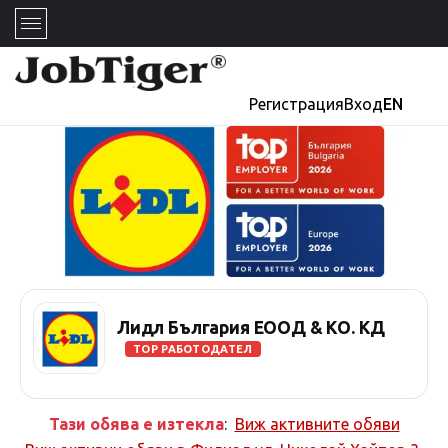
Регистрация
Вход
EN
Лидл България ЕООД & КО. КД
TOP РАБОТОДАТЕЛ
Тази обява е изтекла
:
Виж активните обяви