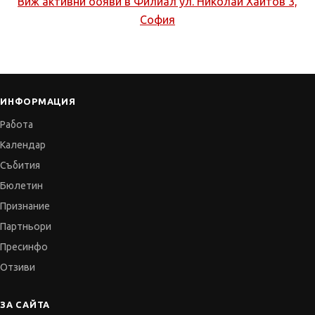
Виж активни обяви в
Филиал ул. Николай Хайтов 3,
София
ИНФОРМАЦИЯ
Работа
Календар
Събития
Бюлетин
Признание
Партньори
Пресинфо
Отзиви
ЗА САЙТА