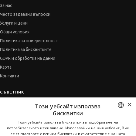
За нас
Често задавани въпроси
Услуги и цени
Общи условия
Политика за поверителност
Политика за бисквитките
GDPR и обработка на данни
Карта
Контакти
СЪВЕТНИК
×
Автобиографията
Този уебсайт използва
Мотивационното писмо
бисквитки
Интервю за работа
BULGARIAN
Този уебсайт използва бисквитки за подобряване на
потребителското изживяване. Използвайки нашия уебсайт, Вие
Когато получим оферта
ENGLISH
се съгласявате с всички бисквитки в съответствие с нашата