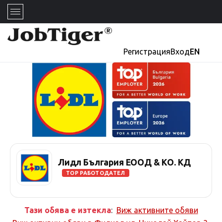
Регистрация
Вход
EN
Лидл България ЕООД & КО. КД
TOP РАБОТОДАТЕЛ
Тази обява е изтекла
:
Виж активните обяви