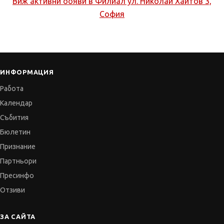
Виж активни обяви в
Филиал ул. Николай Хайтов 3,
София
ИНФОРМАЦИЯ
Работа
Календар
Събития
Бюлетин
Признание
Партньори
Пресинфо
Отзиви
ЗА САЙТА