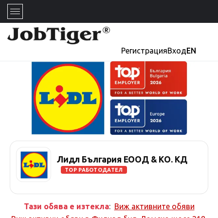
Регистрация
Вход
EN
Лидл България ЕООД & КО. КД
TOP РАБОТОДАТЕЛ
Тази обява е изтекла
:
Виж активните обяви