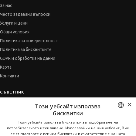
За нас
Често задавани въпроси
Услуги и цени
Общи условия
Политика за поверителност
Политика за бисквитките
GDPR и обработка на данни
Карта
Контакти
СЪВЕТНИК
×
Автобиографията
Този уебсайт използва
Мотивационното писмо
бисквитки
Интервю за работа
BULGARIAN
Този уебсайт използва бисквитки за подобряване на
потребителското изживяване. Използвайки нашия уебсайт, Вие
Когато получим оферта
ENGLISH
се съгласявате с всички бисквитки в съответствие с нашата