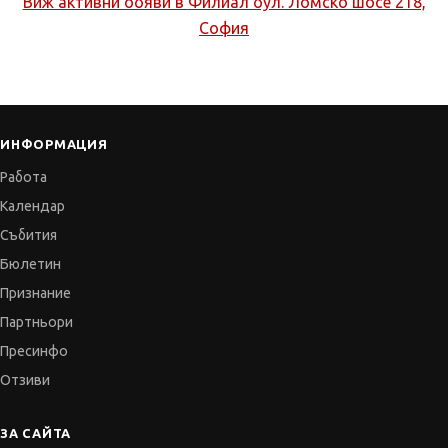
Виж активни обяви в
Филиал бул. Ломско шосе 218,
София
ИНФОРМАЦИЯ
Работа
Календар
Събития
Бюлетин
Признание
Партньори
Пресинфо
Отзиви
ЗА САЙТА