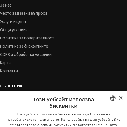
За нас
Често задавани въпроси
Услуги и цени
Общи условия
Политика за поверителност
Политика за бисквитките
GDPR и обработка на данни
Карта
Контакти
СЪВЕТНИК
×
Автобиографията
Този уебсайт използва
Мотивационното писмо
бисквитки
Интервю за работа
BULGARIAN
Този уебсайт използва бисквитки за подобряване на
потребителското изживяване. Използвайки нашия уебсайт, Вие
Когато получим оферта
ENGLISH
се съгласявате с всички бисквитки в съответствие с нашата