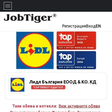
Регистрация
Вход
EN
Лидл България ЕООД & КО. КД
TOP РАБОТОДАТЕЛ
Тази обява е изтекла
:
Виж активните обяви