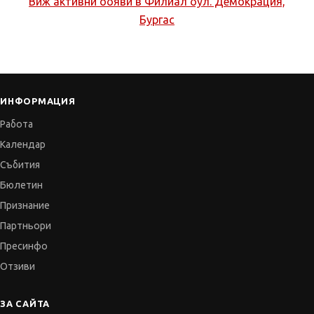
Виж активни обяви в
Филиал бул. Демокрация,
Бургас
ИНФОРМАЦИЯ
Работа
Календар
Събития
Бюлетин
Признание
Партньори
Пресинфо
Отзиви
ЗА САЙТА