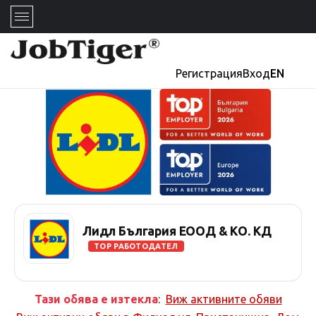
Регистрация
Вход
EN
Лидл България ЕООД & КО. КД
TOP РАБОТОДАТЕЛ
Тази обява е изтекла
:
Виж активните обяви