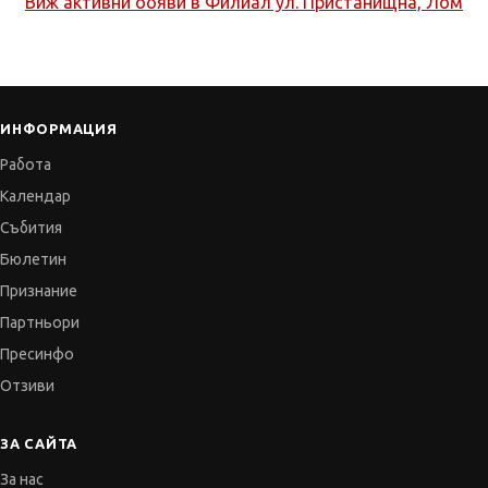
Виж активни обяви в
Филиал ул. Пристанищна, Лом
ИНФОРМАЦИЯ
Работа
Календар
Събития
Бюлетин
Признание
Партньори
Пресинфо
Отзиви
ЗА САЙТА
За нас