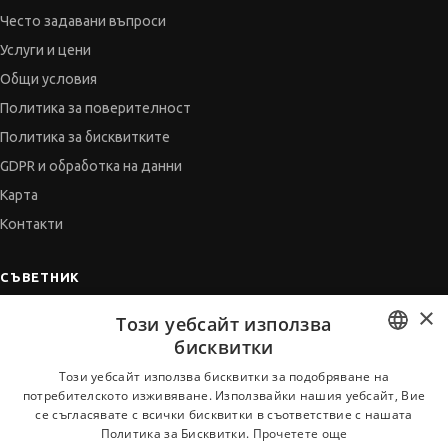
Често задавани въпроси
Услуги и цени
Общи условия
Политика за поверителност
Политика за бисквитките
GDPR и обработка на данни
Карта
Контакти
СЪВЕТНИК
×
Автобиографията
Този уебсайт използва
Мотивационното писмо
бисквитки
Интервю за работа
BULGARIAN
Този уебсайт използва бисквитки за подобряване на
потребителското изживяване. Използвайки нашия уебсайт, Вие
Когато получим оферта
ENGLISH
се съгласявате с всички бисквитки в съответствие с нашата
Препоръки
Политика за Бисквитки.
Прочетете още