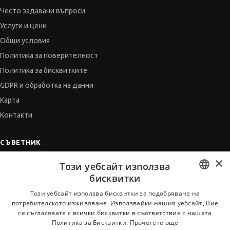
Често задавани въпроси
Услуги и цени
Общи условия
Политика за поверителност
Политика за бисквитките
GDPR и обработка на данни
Карта
Контакти
СЪВЕТНИК
×
Автобиографията
Този уебсайт използва
Мотивационното писмо
бисквитки
Интервю за работа
BULGARIAN
Този уебсайт използва бисквитки за подобряване на
потребителското изживяване. Използвайки нашия уебсайт, Вие
Когато получим оферта
ENGLISH
се съгласявате с всички бисквитки в съответствие с нашата
Препоръки
Политика за Бисквитки.
Прочетете още