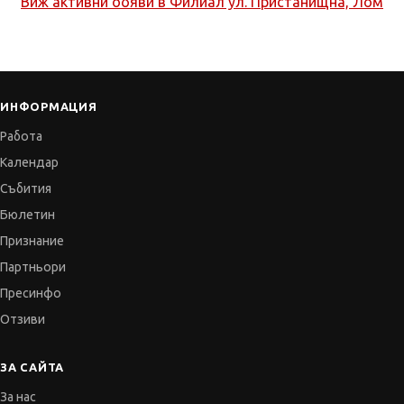
Виж активни обяви в
Филиал ул. Пристанищна, Лом
ИНФОРМАЦИЯ
Работа
Календар
Събития
Бюлетин
Признание
Партньори
Пресинфо
Отзиви
ЗА САЙТА
За нас