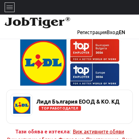
Регистрация
Вход
EN
Лидл България ЕООД & КО. КД
TOP РАБОТОДАТЕЛ
Тази обява е изтекла
:
Виж активните обяви