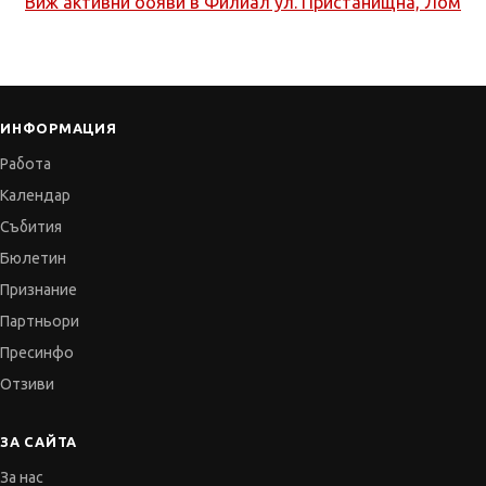
Виж активни обяви в
Филиал ул. Пристанищна, Лом
ИНФОРМАЦИЯ
Работа
Календар
Събития
Бюлетин
Признание
Партньори
Пресинфо
Отзиви
ЗА САЙТА
За нас