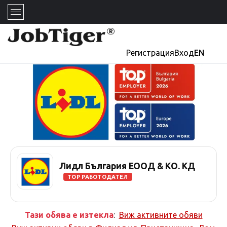
Регистрация
Вход
EN
Лидл България ЕООД & КО. КД
TOP РАБОТОДАТЕЛ
Тази обява е изтекла
:
Виж активните обяви