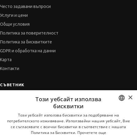
Често задавани въпроси
Услуги и цени
Общи условия
Политика за поверителност
Политика за бисквитките
GDPR и обработка на данни
Карта
Контакти
СЪВЕТНИК
×
Автобиографията
Този уебсайт използва
Мотивационното писмо
бисквитки
Интервю за работа
BULGARIAN
Този уебсайт използва бисквитки за подобряване на
потребителското изживяване. Използвайки нашия уебсайт, Вие
Когато получим оферта
ENGLISH
се съгласявате с всички бисквитки в съответствие с нашата
Препоръки
Политика за Бисквитки.
Прочетете още