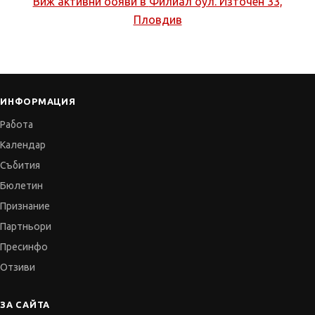
Виж активни обяви в
Филиал бул. Източен 33,
Пловдив
ИНФОРМАЦИЯ
Работа
Календар
Събития
Бюлетин
Признание
Партньори
Пресинфо
Отзиви
ЗА САЙТА