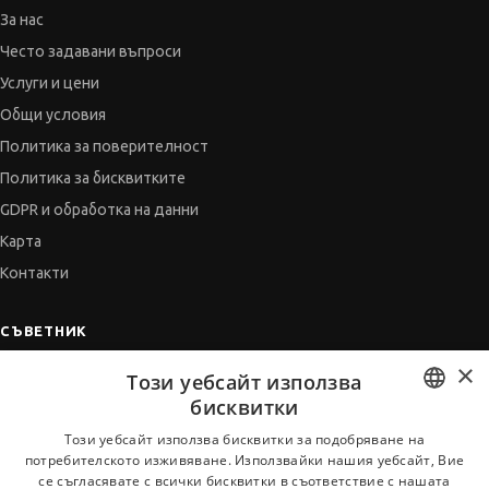
За нас
Често задавани въпроси
Услуги и цени
Общи условия
Политика за поверителност
Политика за бисквитките
GDPR и обработка на данни
Карта
Контакти
СЪВЕТНИК
×
Автобиографията
Този уебсайт използва
Мотивационното писмо
бисквитки
Интервю за работа
BULGARIAN
Този уебсайт използва бисквитки за подобряване на
потребителското изживяване. Използвайки нашия уебсайт, Вие
Когато получим оферта
ENGLISH
се съгласявате с всички бисквитки в съответствие с нашата