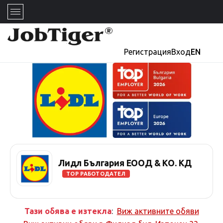
Регистрация
Вход
EN
Лидл България ЕООД & КО. КД
TOP РАБОТОДАТЕЛ
Тази обява е изтекла
:
Виж активните обяви