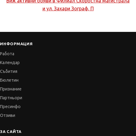
Виж активни обяви в
Филиал Скоростна магистрала
и ул. Захари Зограф, П
ИНФОРМАЦИЯ
Работа
Календар
Събития
Бюлетин
Признание
Партньори
Пресинфо
Отзиви
ЗА САЙТА