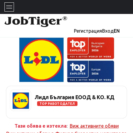
Регистрация
Вход
EN
Лидл България ЕООД & КО. КД
TOP РАБОТОДАТЕЛ
Тази обява е изтекла
:
Виж активните обяви