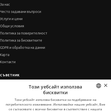
За нас
Често задавани въпроси
Услуги и цени
Общи условия
Политика за поверителност
Политика за бисквитките
GDPR и обработка на данни
Карта
Контакти
СЪВЕТНИК
×
Автобиографията
Този уебсайт използва
Мотивационното писмо
бисквитки
Интервю за работа
BULGARIAN
Този уебсайт използва бисквитки за подобряване на
потребителското изживяване. Използвайки нашия уебсайт, Вие
Когато получим оферта
ENGLISH
се съгласявате с всички бисквитки в съответствие с нашата