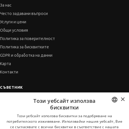
За нас
Често задавани въпроси
Услуги и цени
Общи условия
Политика за поверителност
Политика за бисквитките
GDPR и обработка на данни
Карта
Контакти
СЪВЕТНИК
×
Автобиографията
Този уебсайт използва
Мотивационното писмо
бисквитки
Интервю за работа
BULGARIAN
Този уебсайт използва бисквитки за подобряване на
потребителското изживяване. Използвайки нашия уебсайт, Вие
Когато получим оферта
ENGLISH
се съгласявате с всички бисквитки в съответствие с нашата