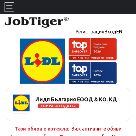
Регистрация
Вход
EN
Лидл България ЕООД & КО. КД
TOP РАБОТОДАТЕЛ
Тази обява е изтекла
:
Виж активните обяви