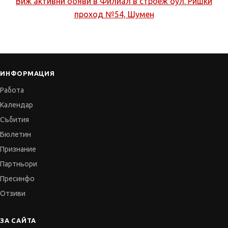
Виж активни обяви в
Филиал в строеж бул. Ришки
проход №54, Шумен
ИНФОРМАЦИЯ
Работа
Календар
Събития
Бюлетин
Признание
Партньори
Пресинфо
Отзиви
ЗА САЙТА