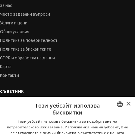
За нас
Често задавани въпроси
Услуги и цени
Общи условия
Политика за поверителност
Политика за бисквитките
GDPR и обработка на данни
Карта
Контакти
СЪВЕТНИК
×
Автобиографията
Този уебсайт използва
Мотивационното писмо
бисквитки
Интервю за работа
BULGARIAN
Този уебсайт използва бисквитки за подобряване на
потребителското изживяване. Използвайки нашия уебсайт, Вие
Когато получим оферта
ENGLISH
се съгласявате с всички бисквитки в съответствие с нашата