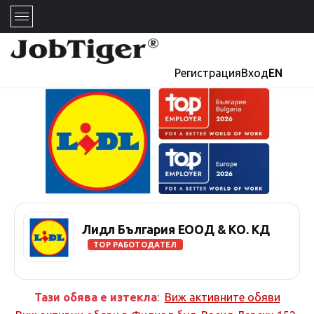
Регистрация
Вход
EN
Лидл България ЕООД & КО. КД
TOP РАБОТОДАТЕЛ
Тази обява е изтекла
:
Виж активните обяви