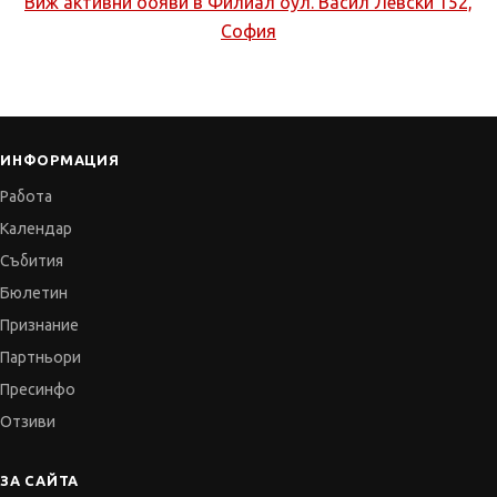
Виж активни обяви в
Филиал бул. Васил Левски 152,
София
ИНФОРМАЦИЯ
Работа
Календар
Събития
Бюлетин
Признание
Партньори
Пресинфо
Отзиви
ЗА САЙТА