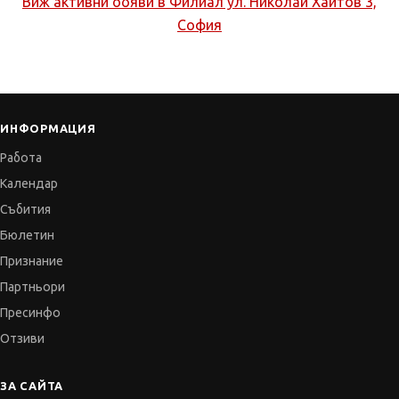
Виж активни обяви в
Филиал ул. Николай Хайтов 3,
София
ИНФОРМАЦИЯ
Работа
Календар
Събития
Бюлетин
Признание
Партньори
Пресинфо
Отзиви
ЗА САЙТА