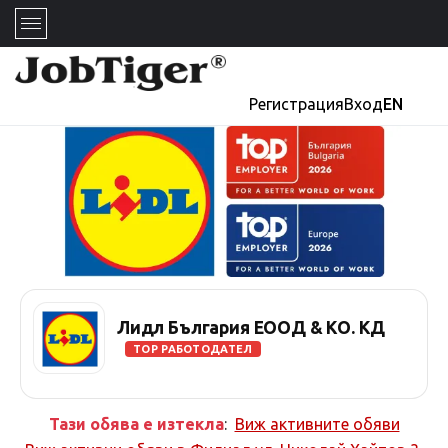
Регистрация
Вход
EN
Лидл България ЕООД & КО. КД
TOP РАБОТОДАТЕЛ
Тази обява е изтекла
:
Виж активните обяви