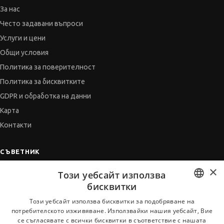
За нас
Често задавани въпроси
Услуги и цени
Общи условия
Политика за поверителност
Политика за бисквитките
GDPR и обработка на данни
Карта
Контакти
СЪВЕТНИК
×
Автобиографията
Този уебсайт използва
Мотивационното писмо
бисквитки
Интервю за работа
BULGARIAN
Този уебсайт използва бисквитки за подобряване на
потребителското изживяване. Използвайки нашия уебсайт, Вие
Когато получим оферта
ENGLISH
се съгласявате с всички бисквитки в съответствие с нашата