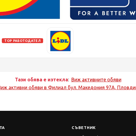
TOP РАБОТОДАТЕЛ
Тази обява е изтекла
:
Виж активните обяви
Виж активни обяви в
Филиал бул. Македония 97A, Пловди
ТА
СЪВЕТНИК