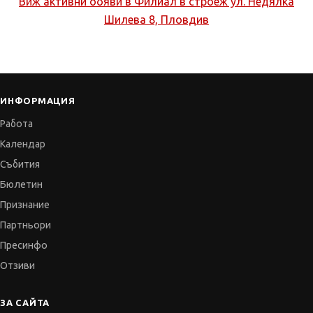
Виж активни обяви в
Филиал в строеж ул. Недялка
Шилева 8, Пловдив
ИНФОРМАЦИЯ
Работа
Календар
Събития
Бюлетин
Признание
Партньори
Пресинфо
Отзиви
ЗА САЙТА