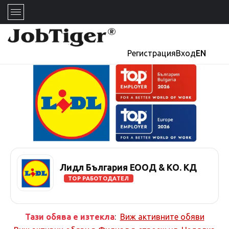
Регистрация
Вход
EN
Лидл България ЕООД & КО. КД
TOP РАБОТОДАТЕЛ
Тази обява е изтекла
:
Виж активните обяви