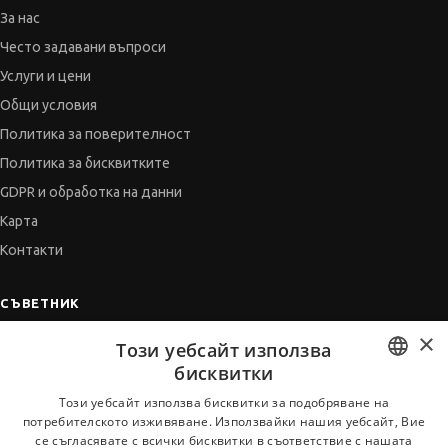
За нас
Често задавани въпроси
Услуги и цени
Общи условия
Политика за поверителност
Политика за бисквитките
GDPR и обработка на данни
Карта
Контакти
СЪВЕТНИК
×
Автобиографията
Този уебсайт използва
Мотивационното писмо
бисквитки
Интервю за работа
BULGARIAN
Този уебсайт използва бисквитки за подобряване на
потребителското изживяване. Използвайки нашия уебсайт, Вие
Когато получим оферта
ENGLISH
се съгласявате с всички бисквитки в съответствие с нашата