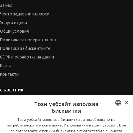
За нас
Често задавани въпроси
Услуги и цени
Общи условия
Политика за поверителност
Политика за бисквитките
GDPR и обработка на данни
Карта
Контакти
СЪВЕТНИК
×
Автобиографията
Този уебсайт използва
Мотивационното писмо
бисквитки
Интервю за работа
BULGARIAN
Този уебсайт използва бисквитки за подобряване на
потребителското изживяване. Използвайки нашия уебсайт, Вие
Когато получим оферта
ENGLISH
се съгласявате с всички бисквитки в съответствие с нашата