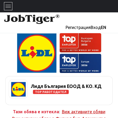
Регистрация
Вход
EN
Лидл България ЕООД & КО. КД
TOP РАБОТОДАТЕЛ
Тази обява е изтекла
:
Виж активните обяви