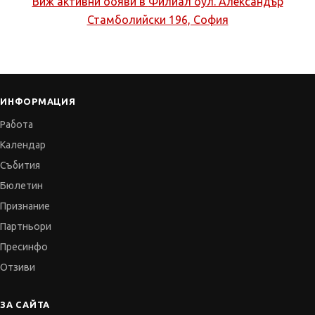
Виж активни обяви в
Филиал бул. Александър
Стамболийски 196, София
ИНФОРМАЦИЯ
Работа
Календар
Събития
Бюлетин
Признание
Партньори
Пресинфо
Отзиви
ЗА САЙТА