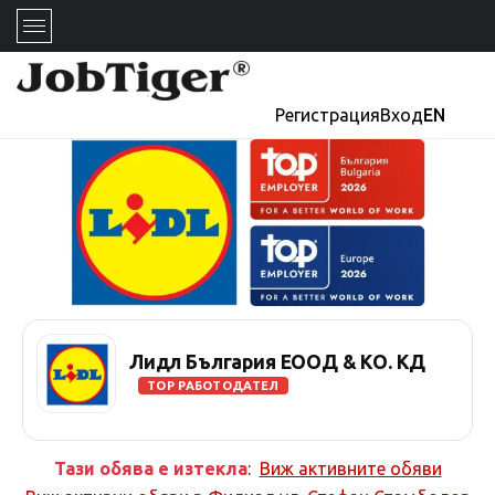
Регистрация
Вход
EN
Лидл България ЕООД & КО. КД
TOP РАБОТОДАТЕЛ
Тази обява е изтекла
:
Виж активните обяви