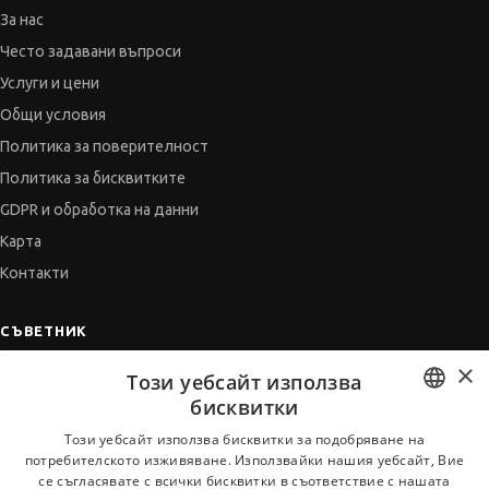
За нас
Често задавани въпроси
Услуги и цени
Общи условия
Политика за поверителност
Политика за бисквитките
GDPR и обработка на данни
Карта
Контакти
СЪВЕТНИК
×
Автобиографията
Този уебсайт използва
Мотивационното писмо
бисквитки
Интервю за работа
BULGARIAN
Този уебсайт използва бисквитки за подобряване на
потребителското изживяване. Използвайки нашия уебсайт, Вие
Когато получим оферта
ENGLISH
се съгласявате с всички бисквитки в съответствие с нашата