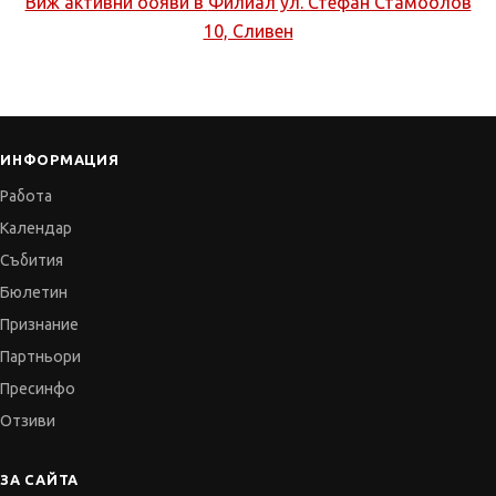
Виж активни обяви в
Филиал ул. Стефан Стамболов
10, Сливен
ИНФОРМАЦИЯ
Работа
Календар
Събития
Бюлетин
Признание
Партньори
Пресинфо
Отзиви
ЗА САЙТА