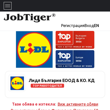
Регистрация
Вход
EN
Лидл България ЕООД & КО. КД
TOP РАБОТОДАТЕЛ
Тази обява е изтекла
:
Виж активните обяви