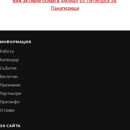
Виж активни обяви в
Филиал ул. Пятигорск 58,
Панагюрище
ИНФОРМАЦИЯ
Работа
Календар
Събития
Бюлетин
Признание
Партньори
Пресинфо
Отзиви
ЗА САЙТА