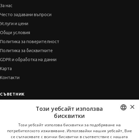
За нас
Често задавани въпроси
Услуги и цени
Общи условия
Политика за поверителност
Политика за бисквитките
GDPR и обработка на данни
Карта
Контакти
СЪВЕТНИК
×
Автобиографията
Този уебсайт използва
Мотивационното писмо
бисквитки
Интервю за работа
BULGARIAN
Този уебсайт използва бисквитки за подобряване на
потребителското изживяване. Използвайки нашия уебсайт, Вие
Когато получим оферта
ENGLISH
се съгласявате с всички бисквитки в съответствие с нашата