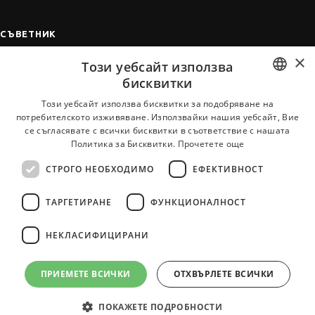
СЪВЕТНИК
×
Автобиографията
Този уебсайт използва
Мотивационното писмо
бисквитки
Интервю за работа
BULGARIAN
Този уебсайт използва бисквитки за подобряване на
потребителското изживяване. Използвайки нашия уебсайт, Вие
Когато получим оферта
ENGLISH
се съгласявате с всички бисквитки в съответствие с нашата
Препоръки
Политика за Бисквитки.
Прочетете още
Vihra AI
СТРОГО НЕОБХОДИМО
ЕФЕКТИВНОСТ
За новодошли
ТАРГЕТИРАНЕ
ФУНКЦИОНАЛНОСТ
НЕКЛАСИФИЦИРАНИ
Всички услуги на JobTiger
ПРИЕМЕТЕ ВСИЧКИ
ОТХВЪРЛЕТЕ ВСИЧКИ
ПОКАЖЕТЕ ПОДРОБНОСТИ
© 2000-2026 JobTiger. Всички права запазени.