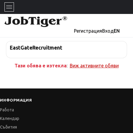
Регистрация
Вход
EN
EastGateRecruitment
Тази обява е изтекла
:
Виж активните обяви
ИНФОРМАЦИЯ
Работа
Календар
Събития