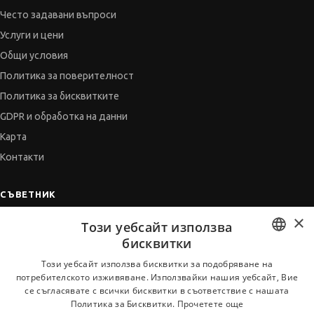
Често задавани въпроси
Услуги и цени
Общи условия
Политика за поверителност
Политика за бисквитките
GDPR и обработка на данни
Карта
Контакти
СЪВЕТНИК
×
Автобиографията
Този уебсайт използва
Мотивационното писмо
бисквитки
Интервю за работа
BULGARIAN
Този уебсайт използва бисквитки за подобряване на
потребителското изживяване. Използвайки нашия уебсайт, Вие
Когато получим оферта
ENGLISH
се съгласявате с всички бисквитки в съответствие с нашата
Препоръки
Политика за Бисквитки.
Прочетете още