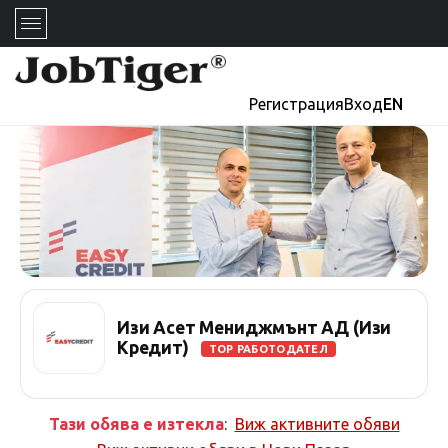
Регистрация
Вход
EN
Изи Асет Мениджмънт АД (Изи
Кредит)
TOP РАБОТОДАТЕЛ
Тази обява е изтекла
:
Виж активните обяви