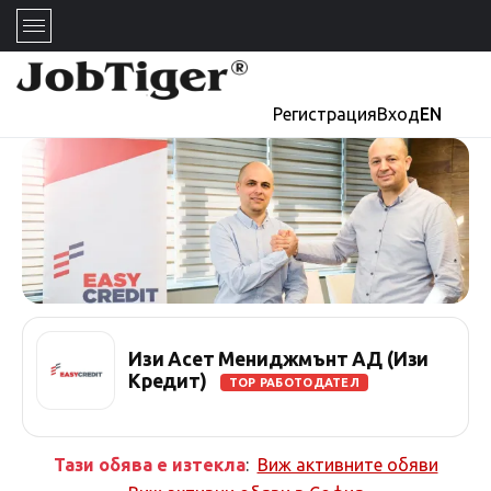
Регистрация
Вход
EN
Изи Асет Мениджмънт АД (Изи
Кредит)
TOP РАБОТОДАТЕЛ
Тази обява е изтекла
:
Виж активните обяви