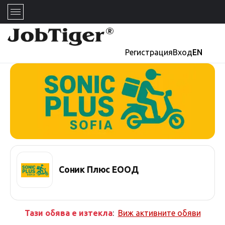
Регистрация
Вход
EN
Соник Плюс ЕООД
Тази обява е изтекла
:
Виж активните обяви