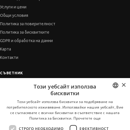
Услуги и цени
Общи условия
Политика за поверителност
Политика за бисквитките
GDPR и обработка на данни
Карта
Контакти
СЪВЕТНИК
×
Автобиографията
Този уебсайт използва
Мотивационното писмо
бисквитки
Интервю за работа
BULGARIAN
Този уебсайт използва бисквитки за подобряване на
потребителското изживяване. Използвайки нашия уебсайт, Вие
Когато получим оферта
ENGLISH
се съгласявате с всички бисквитки в съответствие с нашата
Препоръки
Политика за Бисквитки.
Прочетете още
Vihra AI
СТРОГО НЕОБХОДИМО
ЕФЕКТИВНОСТ