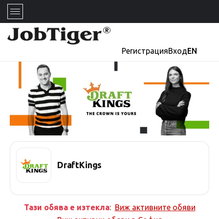
Регистрация
Вход
EN
DraftKings
Тази обява е изтекла
:
Виж активните обяви