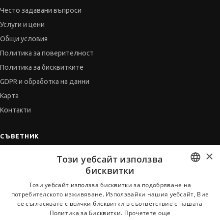
Често задавани въпроси
Услуги и цени
Общи условия
Политика за поверителност
Политика за бисквитките
GDPR и обработка на данни
Карта
Контакти
СЪВЕТНИК
×
Автобиографията
Този уебсайт използва
Мотивационното писмо
бисквитки
Интервю за работа
BULGARIAN
Този уебсайт използва бисквитки за подобряване на
потребителското изживяване. Използвайки нашия уебсайт, Вие
Когато получим оферта
ENGLISH
се съгласявате с всички бисквитки в съответствие с нашата
Препоръки
Политика за Бисквитки.
Прочетете още