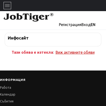
Регистрация
Вход
EN
Инфосайт
Тази обява е изтекла
:
Виж активните обяви
ИНФОРМАЦИЯ
Работа
Календар
Събития