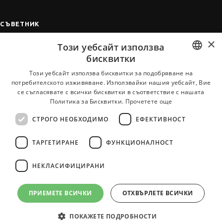
СЪВЕТНИК
×
Автобиографията
Този уебсайт използва
Мотивационното писмо
бисквитки
Интервю за работа
BULGARIAN
Този уебсайт използва бисквитки за подобряване на
потребителското изживяване. Използвайки нашия уебсайт, Вие
Когато получим оферта
ENGLISH
се съгласявате с всички бисквитки в съответствие с нашата
Препоръки
Политика за Бисквитки.
Прочетете още
Vihra AI
СТРОГО НЕОБХОДИМО
ЕФЕКТИВНОСТ
За новодошли
ТАРГЕТИРАНЕ
ФУНКЦИОНАЛНОСТ
НЕКЛАСИФИЦИРАНИ
Всички услуги на JobTiger
ПРИЕМЕТЕ ВСИЧКИ
ОТХВЪРЛЕТЕ ВСИЧКИ
ПОКАЖЕТЕ ПОДРОБНОСТИ
© 2000-2026 JobTiger. Всички права запазени.