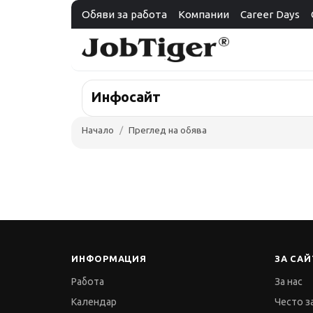
Обяви за работа
Компании
Career Days
Инфосайт
Начало
Преглед на обява
ИНФОРМАЦИЯ
ЗА САЙ
Работа
За нас
Календар
Често з