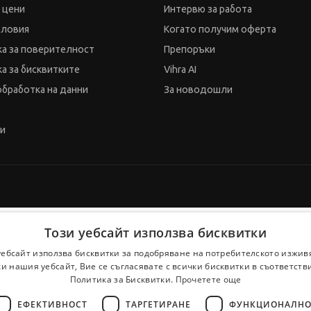
и цени
Интервю за работа
словия
Когато получим оферта
а за поверителност
Препоръки
а за бисквитките
Vihra AI
обработка на данни
За новодошли
ти
Този уебсайт използва бисквитки
уебсайт използва бисквитки за подобряване на потребителското изжив
и нашия уебсайт, Вие се съгласявате с всички бисквитки в съответств
Политика за Бисквитки.
Прочетете още
ЕФЕКТИВНОСТ
ТАРГЕТИРАНЕ
ФУНКЦИОНАЛНО