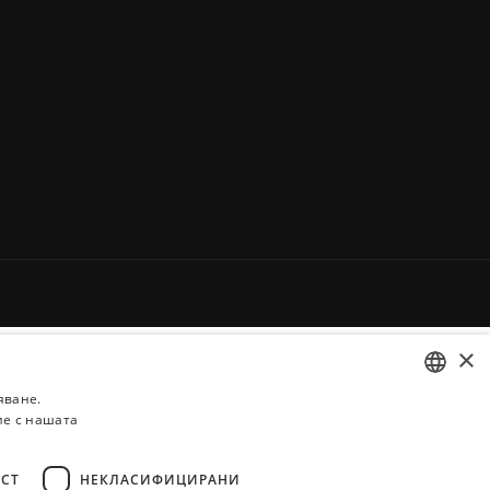
×
яване.
ие с нашата
BULGARIAN
ENGLISH
СТ
НЕКЛАСИФИЦИРАНИ