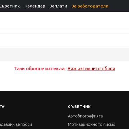
Съветник
Календар
Заплати
За работодатели
Тази обява е изтекла
:
Виж активните обяви
ТА
СЪВЕТНИК
Автобиографията
адавани въпроси
Мотивационното писмо