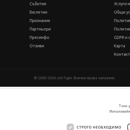
Събития
Услуги 
Бюлетин
Общи у
Признание
Политик
Партньори
Политик
Пресинфо
GDPR и 
Отзиви
Карта
Контак
© 2000-2026 JobTiger. Всички права запазени.
Този 
Използвайк
СТРОГО НЕОБХОДИМО