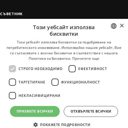
СЪВЕТНИК
×
Автобиографията
Този уебсайт използва
Мотивационното писмо
бисквитки
Интервю за работа
BULGARIAN
Този уебсайт използва бисквитки за подобряване на
потребителското изживяване. Използвайки нашия уебсайт, Вие
Когато получим оферта
ENGLISH
се съгласявате с всички бисквитки в съответствие с нашата
Препоръки
Политика за Бисквитки.
Прочетете още
Vihra AI
СТРОГО НЕОБХОДИМО
ЕФЕКТИВНОСТ
За новодошли
ТАРГЕТИРАНЕ
ФУНКЦИОНАЛНОСТ
НЕКЛАСИФИЦИРАНИ
Всички услуги на JobTiger
ПРИЕМЕТЕ ВСИЧКИ
ОТХВЪРЛЕТЕ ВСИЧКИ
ПОКАЖЕТЕ ПОДРОБНОСТИ
© 2000-2026 JobTiger. Всички права запазени.