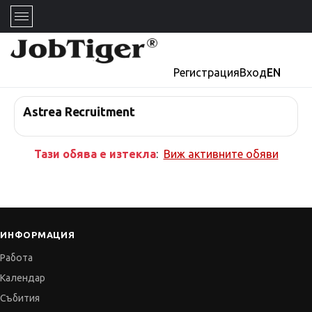
Регистрация
Вход
EN
Astrea Recruitment
Тази обява е изтекла
:
Виж активните обяви
ИНФОРМАЦИЯ
Работа
Календар
Събития