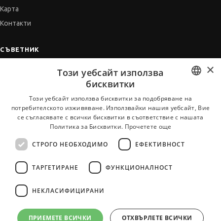
Карта
Контакти
СЪВЕТНИК
×
Автобиографията
Този уебсайт използва
Мотивационното писмо
бисквитки
Интервю за работа
BULGARIAN
Този уебсайт използва бисквитки за подобряване на
потребителското изживяване. Използвайки нашия уебсайт, Вие
Когато получим оферта
ENGLISH
се съгласявате с всички бисквитки в съответствие с нашата
Препоръки
Политика за Бисквитки.
Прочетете още
Vihra AI
СТРОГО НЕОБХОДИМО
ЕФЕКТИВНОСТ
За новодошли
ТАРГЕТИРАНЕ
ФУНКЦИОНАЛНОСТ
НЕКЛАСИФИЦИРАНИ
Всички услуги на JobTiger
ПРИЕМЕТЕ ВСИЧКИ
ОТХВЪРЛЕТЕ ВСИЧКИ