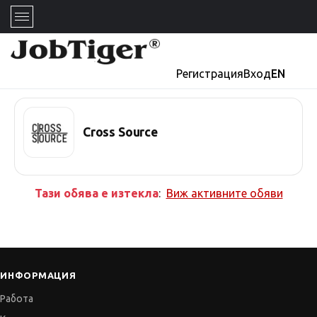
Регистрация
Вход
EN
Cross Source
Тази обява е изтекла
:
Виж активните обяви
ИНФОРМАЦИЯ
Работа