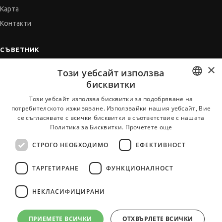
Карта
Контакти
СЪВЕТНИК
×
Автобиографията
Този уебсайт използва
Мотивационното писмо
бисквитки
Интервю за работа
BULGARIAN
Този уебсайт използва бисквитки за подобряване на
потребителското изживяване. Използвайки нашия уебсайт, Вие
Когато получим оферта
ENGLISH
се съгласявате с всички бисквитки в съответствие с нашата
Препоръки
Политика за Бисквитки.
Прочетете още
Vihra AI
СТРОГО НЕОБХОДИМО
ЕФЕКТИВНОСТ
За новодошли
ТАРГЕТИРАНЕ
ФУНКЦИОНАЛНОСТ
НЕКЛАСИФИЦИРАНИ
Всички услуги на JobTiger
ПРИЕМЕТЕ ВСИЧКИ
ОТХВЪРЛЕТЕ ВСИЧКИ