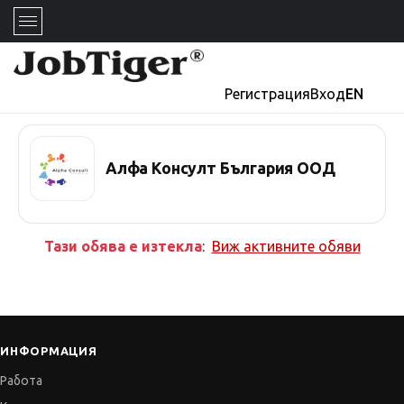
Регистрация
Вход
EN
Алфа Консулт България ООД
Тази обява е изтекла
:
Виж активните обяви
ИНФОРМАЦИЯ
Работа