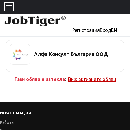
Регистрация
Вход
EN
Алфа Консулт България ООД
Тази обява е изтекла
:
Виж активните обяви
ИНФОРМАЦИЯ
Работа