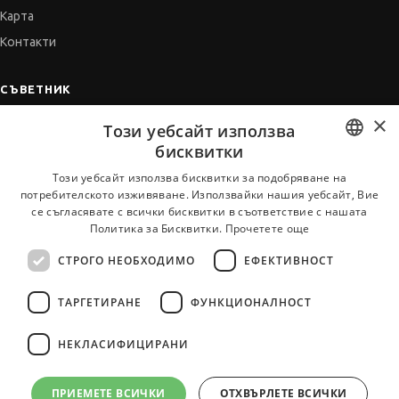
Карта
Контакти
СЪВЕТНИК
×
Автобиографията
Този уебсайт използва
Мотивационното писмо
бисквитки
Интервю за работа
BULGARIAN
Този уебсайт използва бисквитки за подобряване на
потребителското изживяване. Използвайки нашия уебсайт, Вие
Когато получим оферта
ENGLISH
се съгласявате с всички бисквитки в съответствие с нашата
Препоръки
Политика за Бисквитки.
Прочетете още
Vihra AI
СТРОГО НЕОБХОДИМО
ЕФЕКТИВНОСТ
За новодошли
ТАРГЕТИРАНЕ
ФУНКЦИОНАЛНОСТ
НЕКЛАСИФИЦИРАНИ
Всички услуги на JobTiger
ПРИЕМЕТЕ ВСИЧКИ
ОТХВЪРЛЕТЕ ВСИЧКИ