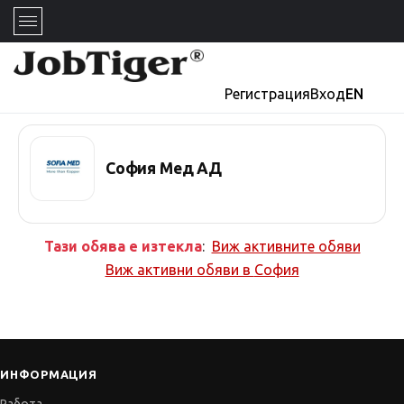
Регистрация
Вход
EN
София Мед АД
Тази обява е изтекла
:
Виж активните обяви
Виж активни обяви в
София
ИНФОРМАЦИЯ