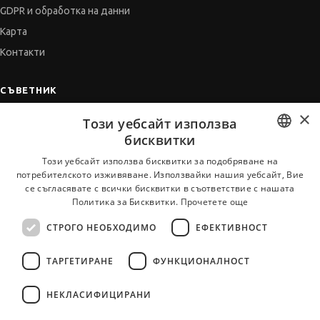
GDPR и обработка на данни
Карта
Контакти
СЪВЕТНИК
×
Автобиографията
Този уебсайт използва
Мотивационното писмо
бисквитки
Интервю за работа
BULGARIAN
Този уебсайт използва бисквитки за подобряване на
потребителското изживяване. Използвайки нашия уебсайт, Вие
Когато получим оферта
ENGLISH
се съгласявате с всички бисквитки в съответствие с нашата
Препоръки
Политика за Бисквитки.
Прочетете още
Vihra AI
СТРОГО НЕОБХОДИМО
ЕФЕКТИВНОСТ
За новодошли
ТАРГЕТИРАНЕ
ФУНКЦИОНАЛНОСТ
НЕКЛАСИФИЦИРАНИ
Всички услуги на JobTiger