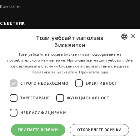
Контакти
СЪВЕТНИК
×
Автобиографията
Този уебсайт използва
Мотивационното писмо
бисквитки
Интервю за работа
BULGARIAN
Този уебсайт използва бисквитки за подобряване на
потребителското изживяване. Използвайки нашия уебсайт, Вие
Когато получим оферта
ENGLISH
се съгласявате с всички бисквитки в съответствие с нашата
Препоръки
Политика за Бисквитки.
Прочетете още
Vihra AI
СТРОГО НЕОБХОДИМО
ЕФЕКТИВНОСТ
За новодошли
ТАРГЕТИРАНЕ
ФУНКЦИОНАЛНОСТ
НЕКЛАСИФИЦИРАНИ
Всички услуги на JobTiger
ПРИЕМЕТЕ ВСИЧКИ
ОТХВЪРЛЕТЕ ВСИЧКИ