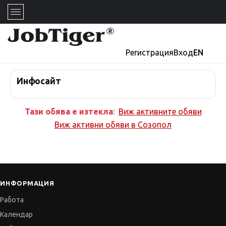
Регистрация
Вход
EN
Инфосайт
Тази обява е изтекла
:
Виж активните обяви
Виж активни обяви в
Созопол
ИНФОРМАЦИЯ
Работа
Календар