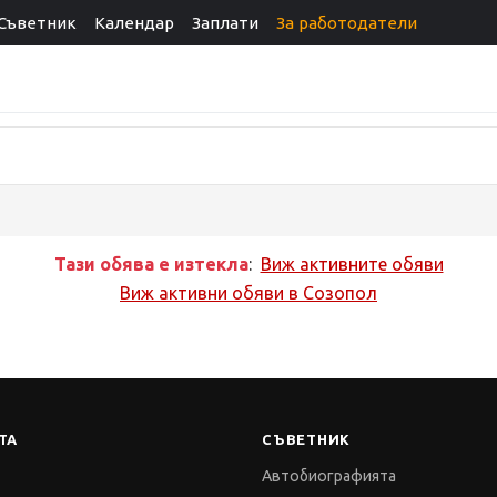
Съветник
Календар
Заплати
За работодатели
Тази обява е изтекла
:
Виж активните обяви
Виж активни обяви в
Созопол
ТА
СЪВЕТНИК
Автобиографията