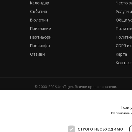
Календар
Често з
Събития
Услуги 
Бюлетин
Общи у
Признание
Политик
Партньори
Политик
Пресинфо
GDPR и 
Отзиви
Карта
Контак
© 2000-2026 JobTiger. Всички права запазени.
Този 
Използвайк
СТРОГО НЕОБХОДИМО