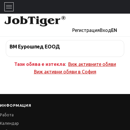
Регистрация
Вход
EN
ВМ Еурошпед ЕООД
Тази обява е изтекла
:
Виж активните обяви
Виж активни обяви в
София
ИНФОРМАЦИЯ
Работа
Календар