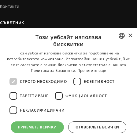
Контакти
СЪВЕТНИК
×
Автобиографията
Този уебсайт използва
Мотивационното писмо
бисквитки
Интервю за работа
BULGARIAN
Този уебсайт използва бисквитки за подобряване на
потребителското изживяване. Използвайки нашия уебсайт, Вие
Когато получим оферта
ENGLISH
се съгласявате с всички бисквитки в съответствие с нашата
Препоръки
Политика за Бисквитки.
Прочетете още
Vihra AI
СТРОГО НЕОБХОДИМО
ЕФЕКТИВНОСТ
За новодошли
ТАРГЕТИРАНЕ
ФУНКЦИОНАЛНОСТ
НЕКЛАСИФИЦИРАНИ
Всички услуги на JobTiger
ПРИЕМЕТЕ ВСИЧКИ
ОТХВЪРЛЕТЕ ВСИЧКИ