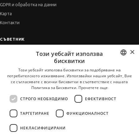
GDPR и обработка на данни
Карта
Контакти
СЪВЕТНИК
×
Автобиографията
Този уебсайт използва
Мотивационното писмо
бисквитки
Интервю за работа
BULGARIAN
Този уебсайт използва бисквитки за подобряване на
потребителското изживяване. Използвайки нашия уебсайт, Вие
Когато получим оферта
ENGLISH
се съгласявате с всички бисквитки в съответствие с нашата
Препоръки
Политика за Бисквитки.
Прочетете още
Vihra AI
СТРОГО НЕОБХОДИМО
ЕФЕКТИВНОСТ
За новодошли
ТАРГЕТИРАНЕ
ФУНКЦИОНАЛНОСТ
НЕКЛАСИФИЦИРАНИ
Всички услуги на JobTiger