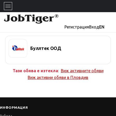
Регистрация
Вход
EN
Буллтек ООД
Тази обява е изтекла
:
Виж активните обяви
Виж активни обяви в
Пловдив
ИНФОРМАЦИЯ