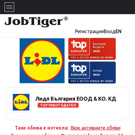
Регистрация
Вход
EN
Лидл България ЕООД & КО. КД
TOP РАБОТОДАТЕЛ
Тази обява е изтекла
:
Виж активните обяви