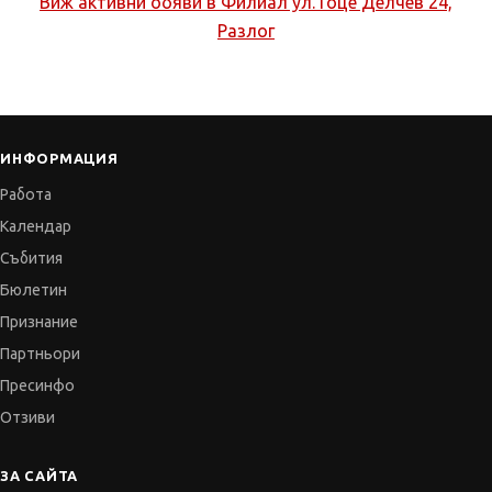
Виж активни обяви в
Филиал ул. Гоце Делчев 24,
Разлог
ИНФОРМАЦИЯ
Работа
Календар
Събития
Бюлетин
Признание
Партньори
Пресинфо
Отзиви
ЗА САЙТА