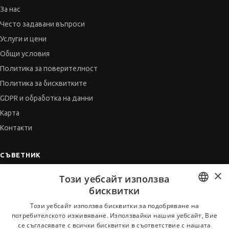
За нас
Често задавани въпроси
Услуги и цени
Общи условия
Политика за поверителност
Политика за бисквитките
GDPR и обработка на данни
Карта
Контакти
СЪВЕТНИК
×
Автобиографията
Този уебсайт използва
Мотивационното писмо
бисквитки
Интервю за работа
BULGARIAN
Този уебсайт използва бисквитки за подобряване на
потребителското изживяване. Използвайки нашия уебсайт, Вие
Когато получим оферта
ENGLISH
се съгласявате с всички бисквитки в съответствие с нашата