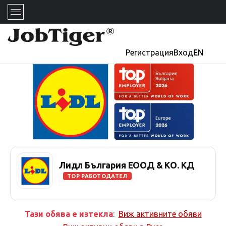
Регистрация
Вход
EN
Лидл България ЕООД & КО. КД
TOP РАБОТОДАТЕЛ
Тази обява е изтекла
:
Виж активните обяви