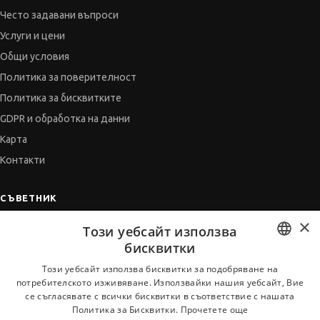
Често задавани въпроси
Услуги и цени
Общи условия
Политика за поверителност
Политика за бисквитките
GDPR и обработка на данни
Карта
Контакти
СЪВЕТНИК
×
Автобиографията
Този уебсайт използва
Мотивационното писмо
бисквитки
Интервю за работа
BULGARIAN
Този уебсайт използва бисквитки за подобряване на
потребителското изживяване. Използвайки нашия уебсайт, Вие
Когато получим оферта
ENGLISH
се съгласявате с всички бисквитки в съответствие с нашата
Препоръки
Политика за Бисквитки.
Прочетете още